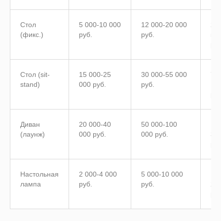
Стол
5 000-10 000
12 000-20 000
25 
(фикс.)
руб.
руб.
50
руб
Стол (sit-
15 000-25
30 000-55 000
70 
stand)
000 руб.
руб.
15
руб
Диван
20 000-40
50 000-100
12
(лаунж)
000 руб.
000 руб.
30
руб
Настольная
2 000-4 000
5 000-10 000
12 
лампа
руб.
руб.
25
руб