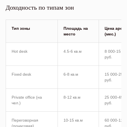
Доходность по типам зон
Тип зоны
Площадь на
Цена арен
место
(мес.)
Hot desk
4.5-6 кв.м
8 000-15 00
руб.
Fixed desk
6-8 кв.м
15 000-25 0
руб.
Private office (на
8-12 кв.м
25 000-45 0
чел.)
руб.
Переговорная
10-15 кв.м
60 000-120
(почасовая)
руб.